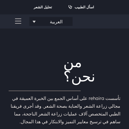
نتقل
اسأل الطبيب
تحليل الشعر
لى
لمحتوى
العربية
تبديل
القائمة
الرئيسية
من نحن؟
من
الخدمات
نحن؟
الأسئلة الشائعة
تواصل معنا
تأسست rehaira على أساس الجمع بين الخبرة العميقة في
مجالي زراعة الشعر والعناية بصحة الشعر. وقد أجرى فريقنا
لبحث
الطبي المتخصص آلاف عمليات زراعة الشعر الناجحة، مما
ن:
ساهم في ترسيخ معايير التميز والابتكار في هذا المجال.