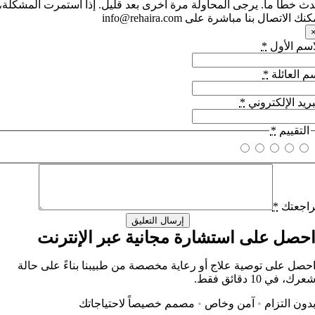
 خطأ ما. يرجى المحاولة مرة أخرى بعد قليل. إذا استمرت المشكلة،
 الاتصال بنا مباشرة على info@rehaira.com
سم الأول
*
 العائلة
*
ريد الإلكتروني
*
لتقييم
*
جعتك
*
إرسال التعليق
حصل على استشارة مجانية عبر الإنترنت
صل على توصية علاج أو رعاية مخصصة من طبيبنا بناءً على حالة
ك، في 10 دقائق فقط.
ون التزام
•
آمن وخاص
•
مصمم خصيصاً لاحتياجاتك