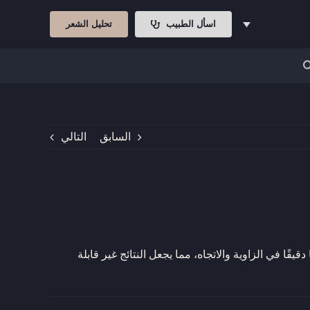
اسأل الطبيب
تحليل الشعر
السابق
التالي
ميم خط الشعر بناءً على هيكل وجهك وعمرك ونمط النمو الطبيعي. تتيح تقنيات مثل DHI وSapphire FUE تحكمًا دقيقًا في الزاوية والاتجاه، مما يجعل النتائج غير قابلة