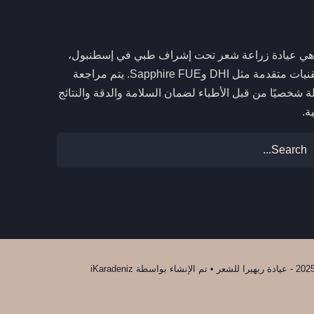
 هي عيادة زراعة شعر تحت إشراف طبي في إسطنبول،
تقدم تقنيات متقدمة مثل DHI وSapphire FUE. يتم مراجعة
ة شخصيًا من قبل الأطباء لضمان السلامة والدقة والنتائج
ة.
iKaradeniz