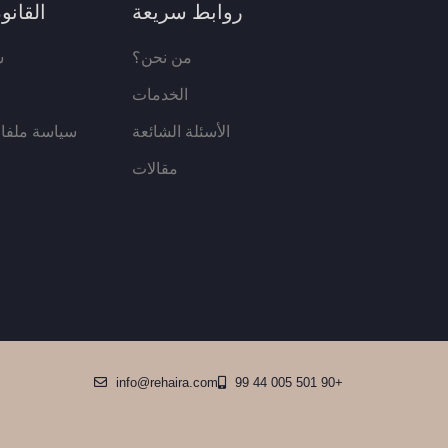
روابط سريعة
القان
من نحن؟
س
الخدمات
الأسئلة الشائعة
سياسة ملفات
مقالات
info@rehaira.com
+90 501 005 44 99