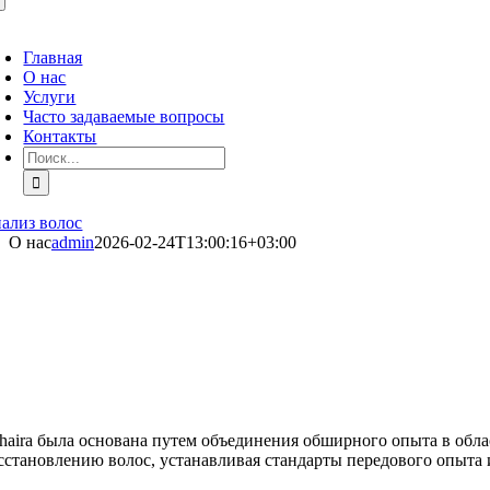
ереключить
авигацию
Главная
О нас
Услуги
Часто задаваемые вопросы
Контакты
Искать:
ализ волос
О нас
admin
2026-02-24T13:00:16+03:00
haira была основана путем объединения обширного опыта в обла
сстановлению волос, устанавливая стандарты передового опыта 