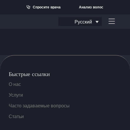
Перейти
Спросите врача
Анализ волос
к
содержанию
Русский
Перек
навиг
Быстрые ссылки
О нас
Услуги
Часто задаваемые вопросы
Искать:
Статьи