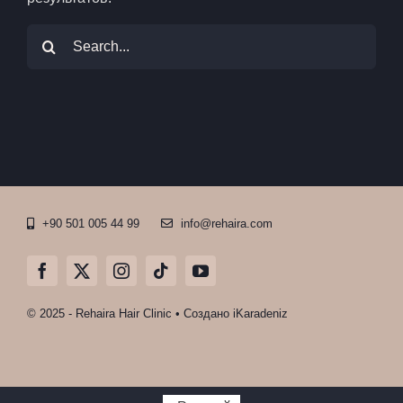
Искать:
+90 501 005 44 99
info@rehaira.com
© 2025 - Rehaira Hair Clinic • Создано
iKaradeniz