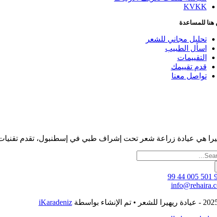
KVKK
هنا للمساعدة
تحليل مجاني للشعر
اسأل الطبيب
التقييمات
قدم تقييمك
تواصل معنا
 هي عيادة زراعة شعر تحت إشراف طبي في إسطنبول، تقدم تقنيات متقدمة مثل DHI وSapphire FUE. يتم مراجعة كل حالة شخصيًا من قبل الأطباء لضمان السلا
حث
info@rehaira.
iKaradeniz