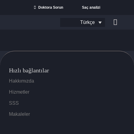
İçeriğe
Doktora Sorun
Saç analizi
geç
Türkçe
Naviga
aç/kapa
Hızlı bağlantılar
Hakkımızda
Hizmetler
SSS
Arama:
Makaleler