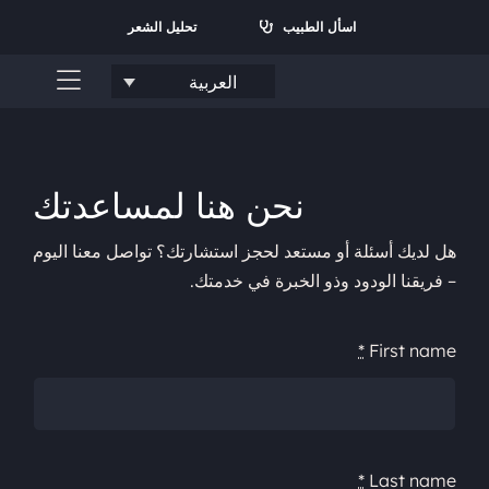
نتقل
اسأل الطبيب
تحليل الشعر
لى
لمحتوى
العربية
تبديل
القائمة
الرئيسية
من نحن؟
نحن هنا لمساعدتك
الخدمات
هل لديك أسئلة أو مستعد لحجز استشارتك؟ تواصل معنا اليوم
– فريقنا الودود وذو الخبرة في خدمتك.
الأسئلة الشائعة
*
First name
تواصل معنا
لبحث
ن:
*
Last name