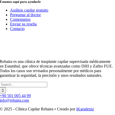
Estamos aquí para ayudarle
Análisis capilar gratuito
Preguntar al doctor
Comentarios
Enviar su reseña
Contacto
Rehaira es una clínica de trasplante capilar supervisada médicamente
en Estambul, que ofrece técnicas avanzadas como DHI y Zafiro FUE.
Todos los casos son revisados personalmente por médicos para
garantizar la seguridad, la precisión y unos resultados naturales.
Buscar:
+90 501 005 44 99
info@rehaira.com
© 2025 - Clínica Capilar Rehaira • Creado por
iKaradeniz