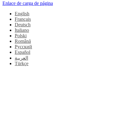
Enlace de carga de página
English
Français
Deutsch
Italiano
Polski
Română
Русский
Español
العربية
Türkçe
Ir
arriba