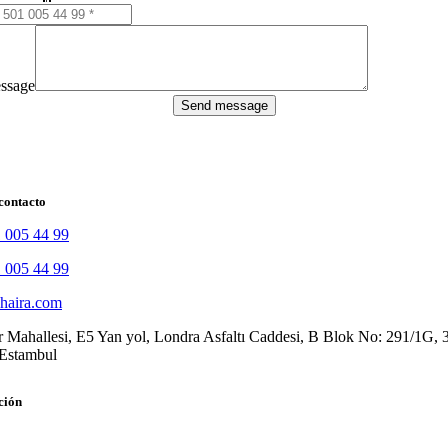
ssage
Send message
contacto
 005 44 99
 005 44 99
haira.com
r Mahallesi, E5 Yan yol, Londra Asfaltı Caddesi, B Blok No: 291/1G,
/Estambul
ción