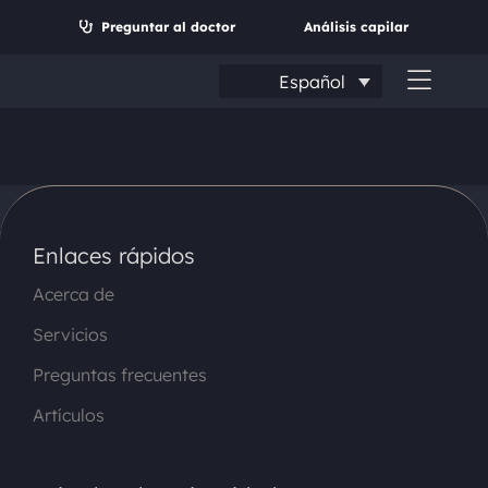
Ir
Preguntar al doctor
Análisis capilar
al
contenido
Español
Altern
naveg
Enlaces rápidos
Acerca de
Servicios
Preguntas frecuentes
Buscar:
Artículos