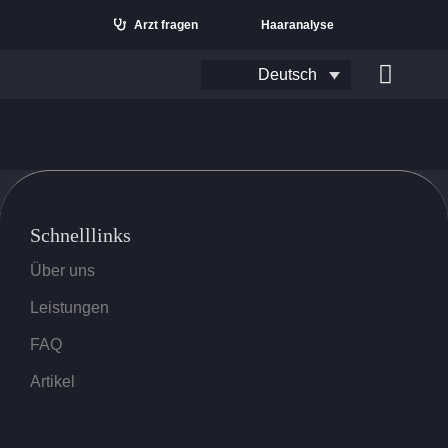
Zum
Arzt fragen
Haaranalyse
Inhalt
springen
Deutsch
Naviga
umscha
Schnelllinks
Über uns
Leistungen
FAQ
Suchen
Artikel
nach: