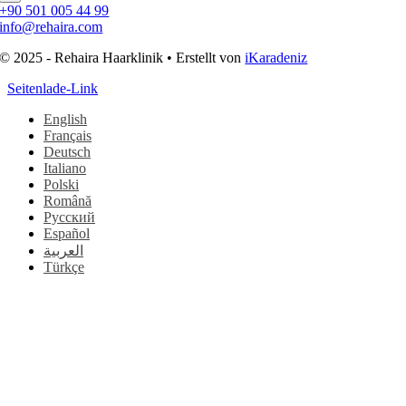
+90 501 005 44 99
info@rehaira.com
© 2025 - Rehaira Haarklinik • Erstellt von
iKaradeniz
Seitenlade-Link
English
Français
Deutsch
Italiano
Polski
Română
Русский
Español
العربية
Türkçe
Nach
oben