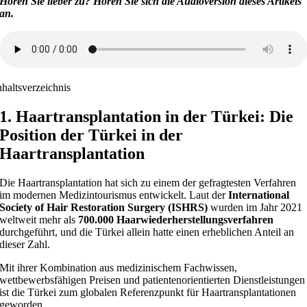
Hören Sie lieber zu? Hören Sie sich die Audioversion dieses Artikels
an.
nhaltsverzeichnis
1. Haartransplantation in der Türkei: Die
Position der Türkei in der
Haartransplantation
Die Haartransplantation hat sich zu einem der gefragtesten Verfahren
im modernen Medizintourismus entwickelt. Laut der
International
Society of Hair Restoration Surgery (ISHRS)
wurden im Jahr 2021
weltweit mehr als
700.000 Haarwiederherstellungsverfahren
durchgeführt, und die Türkei allein hatte einen erheblichen Anteil an
dieser Zahl.
Mit ihrer Kombination aus medizinischem Fachwissen,
wettbewerbsfähigen Preisen und patientenorientierten Dienstleistungen
ist die Türkei zum globalen Referenzpunkt für Haartransplantationen
geworden.