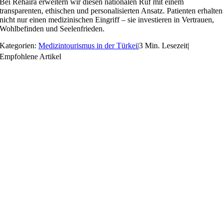
Bei Rehaira erweitern wir diesen nationalen Ruf mit einem
transparenten, ethischen und personalisierten Ansatz. Patienten erhalten
nicht nur einen medizinischen Eingriff – sie investieren in Vertrauen,
Wohlbefinden und Seelenfrieden.
Kategorien:
Medizintourismus in der Türkei
|
3 Min. Lesezeit
|
Empfohlene Artikel