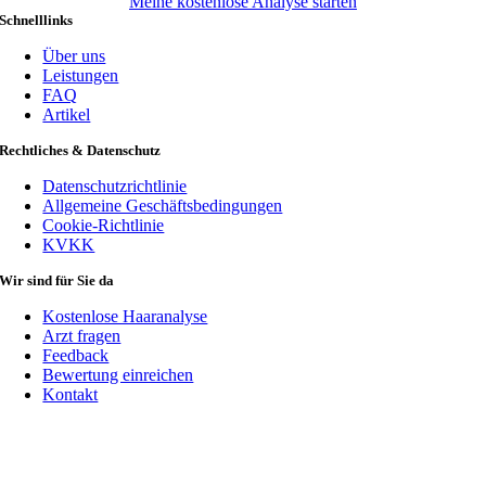
Meine kostenlose Analyse starten
Schnelllinks
Über uns
Leistungen
FAQ
Artikel
Rechtliches & Datenschutz
Datenschutzrichtlinie
Allgemeine Geschäftsbedingungen
Cookie-Richtlinie
KVKK
Wir sind für Sie da
Kostenlose Haaranalyse
Arzt fragen
Feedback
Bewertung einreichen
Kontakt