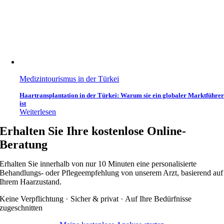
Medizintourismus in der Türkei
Haartransplantation in der Türkei: Warum sie ein globaler Marktführe
ist
Weiterlesen
Erhalten Sie Ihre kostenlose Online-
Beratung
Erhalten Sie innerhalb von nur 10 Minuten eine personalisierte
Behandlungs- oder Pflegeempfehlung von unserem Arzt, basierend auf
Ihrem Haarzustand.
Keine Verpflichtung
•
Sicher & privat
•
Auf Ihre Bedürfnisse
zugeschnitten