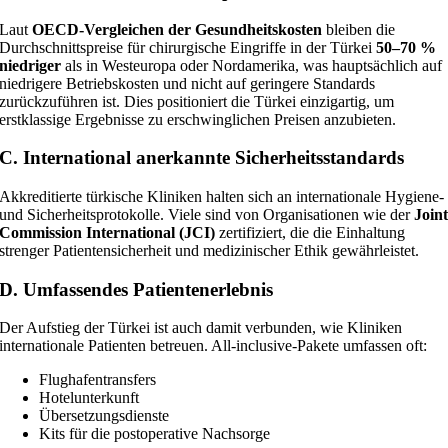
Laut
OECD-Vergleichen der Gesundheitskosten
bleiben die
Durchschnittspreise für chirurgische Eingriffe in der Türkei
50–70 %
niedriger
als in Westeuropa oder Nordamerika, was hauptsächlich auf
niedrigere Betriebskosten und nicht auf geringere Standards
zurückzuführen ist. Dies positioniert die Türkei einzigartig, um
erstklassige Ergebnisse zu erschwinglichen Preisen anzubieten.
C. International anerkannte Sicherheitsstandards
Akkreditierte türkische Kliniken halten sich an internationale Hygiene-
und Sicherheitsprotokolle. Viele sind von Organisationen wie der
Join
Commission International (JCI)
zertifiziert, die die Einhaltung
strenger Patientensicherheit und medizinischer Ethik gewährleistet.
D. Umfassendes Patientenerlebnis
Der Aufstieg der Türkei ist auch damit verbunden, wie Kliniken
internationale Patienten betreuen. All-inclusive-Pakete umfassen oft:
Flughafentransfers
Hotelunterkunft
Übersetzungsdienste
Kits für die postoperative Nachsorge