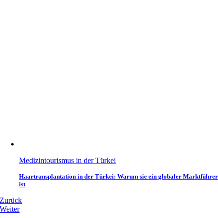
Medizintourismus in der Türkei
Haartransplantation in der Türkei: Warum sie ein globaler Marktführe
ist
Zurück
Weiter