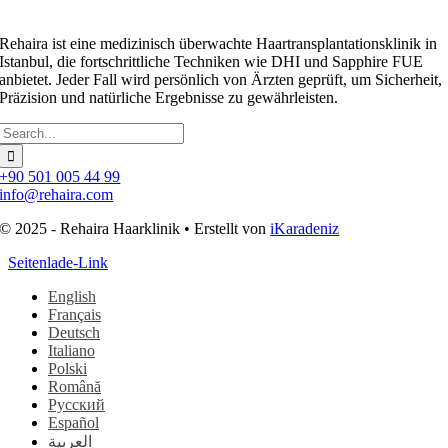
Rehaira ist eine medizinisch überwachte Haartransplantationsklinik in
Istanbul, die fortschrittliche Techniken wie DHI und Sapphire FUE
anbietet. Jeder Fall wird persönlich von Ärzten geprüft, um Sicherheit,
Präzision und natürliche Ergebnisse zu gewährleisten.
Suchen
nach:
+90 501 005 44 99
info@rehaira.com
© 2025 - Rehaira Haarklinik • Erstellt von
iKaradeniz
Seitenlade-Link
English
Français
Deutsch
Italiano
Polski
Română
Русский
Español
العربية