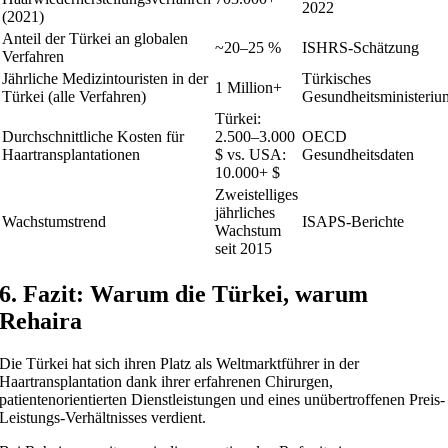
2022
(2021)
Anteil der Türkei an globalen
~20–25 %
ISHRS-Schätzung
Verfahren
Jährliche Medizintouristen in der
Türkisches
1 Million+
Türkei (alle Verfahren)
Gesundheitsministeriu
Türkei:
Durchschnittliche Kosten für
2.500–3.000
OECD
Haartransplantationen
$ vs. USA:
Gesundheitsdaten
10.000+ $
Zweistelliges
jährliches
Wachstumstrend
ISAPS-Berichte
Wachstum
seit 2015
6. Fazit: Warum die Türkei, warum
Rehaira
Die Türkei hat sich ihren Platz als Weltmarktführer in der
Haartransplantation dank ihrer erfahrenen Chirurgen,
patientenorientierten Dienstleistungen und eines unübertroffenen Preis-
Leistungs-Verhältnisses verdient.