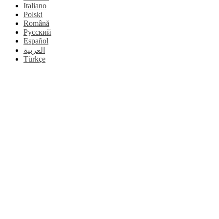
Italiano
Polski
Română
Русский
Español
العربية
Türkçe
Torna
su