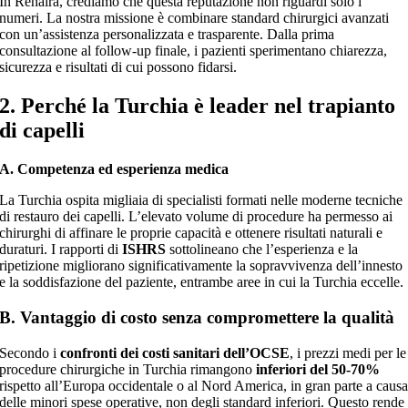
In Rehaira, crediamo che questa reputazione non riguardi solo i
numeri. La nostra missione è combinare standard chirurgici avanzati
con un’assistenza personalizzata e trasparente. Dalla prima
consultazione al follow-up finale, i pazienti sperimentano chiarezza,
sicurezza e risultati di cui possono fidarsi.
2. Perché la Turchia è leader nel trapianto
di capelli
A. Competenza ed esperienza medica
La Turchia ospita migliaia di specialisti formati nelle moderne tecniche
di restauro dei capelli. L’elevato volume di procedure ha permesso ai
chirurghi di affinare le proprie capacità e ottenere risultati naturali e
duraturi. I rapporti di
ISHRS
sottolineano che l’esperienza e la
ripetizione migliorano significativamente la sopravvivenza dell’innesto
e la soddisfazione del paziente, entrambe aree in cui la Turchia eccelle.
B. Vantaggio di costo senza compromettere la qualità
Secondo i
confronti dei costi sanitari dell’OCSE
, i prezzi medi per le
procedure chirurgiche in Turchia rimangono
inferiori del 50-70%
rispetto all’Europa occidentale o al Nord America, in gran parte a caus
delle minori spese operative, non degli standard inferiori. Questo rende