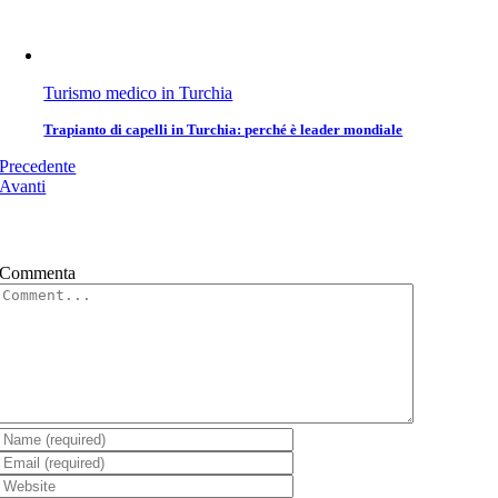
Turismo medico in Turchia
Trapianto di capelli in Turchia: perché è leader mondiale
Precedente
Avanti
Commenta
Commento