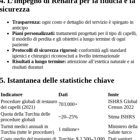
4. L’impegno di Rehaira per la fiducia e la
sicurezza
Trasparenza:
ogni costo e dettaglio del servizio è spiegato in
anticipo
Piani personalizzati:
trattamenti progettati per il tipo di capelli,
il modello di perdita e gli obiettivi a lungo termine di ogni
paziente
Protocolli di sicurezza rigorosi:
conformità agli standard
igienici e chirurgici riconosciuti a livello internazionale
Risultati a lungo termine:
attenzione all’estetica naturale e ai
risultati duraturi
5. Istantanea delle statistiche chiave
Indicatore
Dati
fonte
Procedure globali di restauro
ISHRS Global
703.000+
dei capelli (2021)
Census 2022
Quota della Turchia delle
~20–25%
Stima ISHRS
procedure globali
Turisti medici annuali in
Ministero della
1 milione+
Turchia (tutte le procedure)
Salute turco
Costo medio del trapianto di
Turchia: $ 2.500–3.000
Dati sanitari