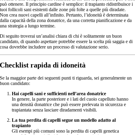
può ottenere. Il principio cardine è semplice: il trapianto ridistribuisce i
tuoi follicoli sani esistenti dalle zone più folte a quelle più diradate.
Non crea nuovi capelli all’infinito. Pertanto, l’idoneità è determinata
dalla capacità della zona donatrice, da una corretta pianificazione e da
una strategia a lungo termine.
Di seguito troverai un’analisi chiara di chi è solitamente un buon
candidato, di quando aspettare potrebbe essere la scelta più saggia e di
cosa dovrebbe includere un processo di valutazione serio.
Checklist rapida di idoneità
Se la maggior parte dei seguenti punti ti riguarda, sei generalmente un
buon candidato:
Hai capelli sani e sufficienti nell’area donatrice
In genere, la parte posteriore e i lati del cuoio capelluto hanno
una densità donatrice che può essere prelevata in sicurezza e
trapiantata senza lasciare diradamenti visibili.
La tua perdita di capelli segue un modello adatto al
trapianto
Gli esempi più comuni sono la perdita di capelli genetica