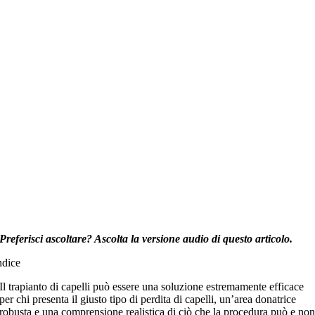
Preferisci ascoltare? Ascolta la versione audio di questo articolo.
ndice
Il trapianto di capelli può essere una soluzione estremamente efficace
per chi presenta il giusto tipo di perdita di capelli, un’area donatrice
robusta e una comprensione realistica di ciò che la procedura può e no