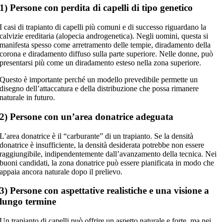
1) Persone con perdita di capelli di tipo genetico
I casi di trapianto di capelli più comuni e di successo riguardano la
calvizie ereditaria (alopecia androgenetica). Negli uomini, questa si
manifesta spesso come arretramento delle tempie, diradamento della
corona e diradamento diffuso sulla parte superiore. Nelle donne, può
presentarsi più come un diradamento esteso nella zona superiore.
Questo è importante perché un modello prevedibile permette un
disegno dell’attaccatura e della distribuzione che possa rimanere
naturale in futuro.
2) Persone con un’area donatrice adeguata
L’area donatrice è il “carburante” di un trapianto. Se la densità
donatrice è insufficiente, la densità desiderata potrebbe non essere
raggiungibile, indipendentemente dall’avanzamento della tecnica. Nei
buoni candidati, la zona donatrice può essere pianificata in modo che
appaia ancora naturale dopo il prelievo.
3) Persone con aspettative realistiche e una visione a
lungo termine
Un trapianto di capelli può offrire un aspetto naturale e forte, ma nei