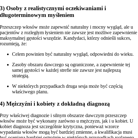
3) Osoby z realistycznymi oczekiwaniami i
długoterminowym myśleniem
Przeszczep włosów może zapewnić naturalny i mocny wygląd, ale u
pacjentów z rozległym łysieniem nie zawsze jest możliwe zapewnienie
maksymalnej gęstości wszędzie. Kandydaci, którzy odnieśli sukces,
rozumieją, że:
Celem powinien być naturalny wygląd, odpowiedni do wieku.
Zasoby obszaru dawczego są ograniczone, a zapewnienie tej
samej gęstości w każdej strefie nie zawsze jest najlepszą
strategią.
W niektórych przypadkach druga sesja może być częścią
właściwego planu.
4) Mężczyźni i kobiety z dokładną diagnozą
Przy właściwej diagnozie i silnym obszarze dawczym przeszczep
włosów może być wykonany zarówno u mężczyzn, jak i u kobiet. U
kobiet diagnoza jest szczególnie krytyczna, ponieważ wzorce
wypadania włosów mogą być bardziej zmienne, a kwalifikacja musi
być oceniana bardziej ostrożnie w niektórych przypadkach rozlanego