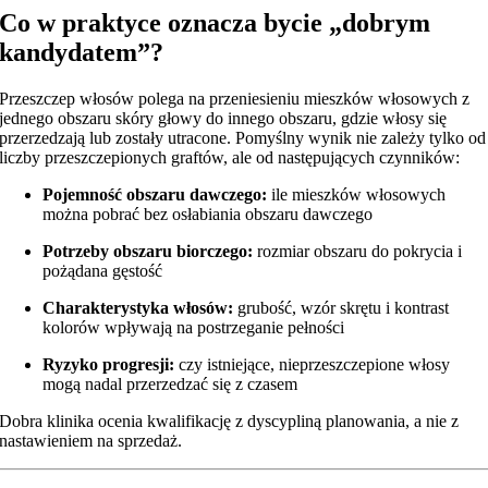
Co w praktyce oznacza bycie „dobrym
kandydatem”?
Przeszczep włosów polega na przeniesieniu mieszków włosowych z
jednego obszaru skóry głowy do innego obszaru, gdzie włosy się
przerzedzają lub zostały utracone. Pomyślny wynik nie zależy tylko od
liczby przeszczepionych graftów, ale od następujących czynników:
Pojemność obszaru dawczego:
ile mieszków włosowych
można pobrać bez osłabiania obszaru dawczego
Potrzeby obszaru biorczego:
rozmiar obszaru do pokrycia i
pożądana gęstość
Charakterystyka włosów:
grubość, wzór skrętu i kontrast
kolorów wpływają na postrzeganie pełności
Ryzyko progresji:
czy istniejące, nieprzeszczepione włosy
mogą nadal przerzedzać się z czasem
Dobra klinika ocenia kwalifikację z dyscypliną planowania, a nie z
nastawieniem na sprzedaż.