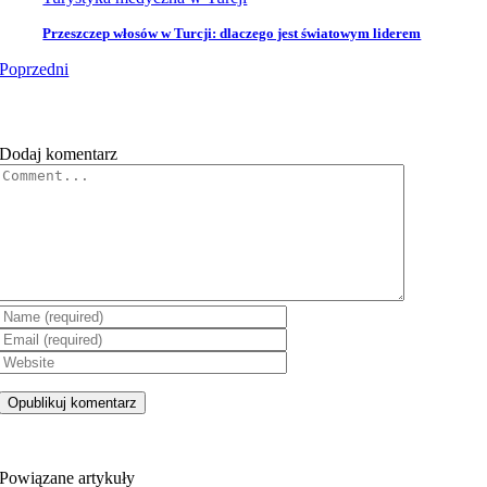
Przeszczep włosów w Turcji: dlaczego jest światowym liderem
Poprzedni
Dodaj komentarz
Komentarz
Powiązane artykuły