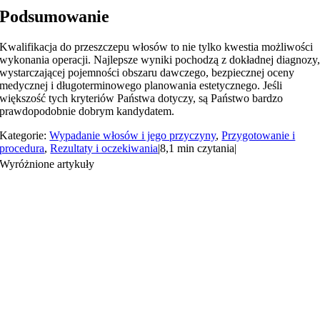
Podsumowanie
Kwalifikacja do przeszczepu włosów to nie tylko kwestia możliwości
wykonania operacji. Najlepsze wyniki pochodzą z dokładnej diagnozy
wystarczającej pojemności obszaru dawczego, bezpiecznej oceny
medycznej i długoterminowego planowania estetycznego. Jeśli
większość tych kryteriów Państwa dotyczy, są Państwo bardzo
prawdopodobnie dobrym kandydatem.
Kategorie:
Wypadanie włosów i jego przyczyny
,
Przygotowanie i
procedura
,
Rezultaty i oczekiwania
|
8,1 min czytania
|
Wyróżnione artykuły