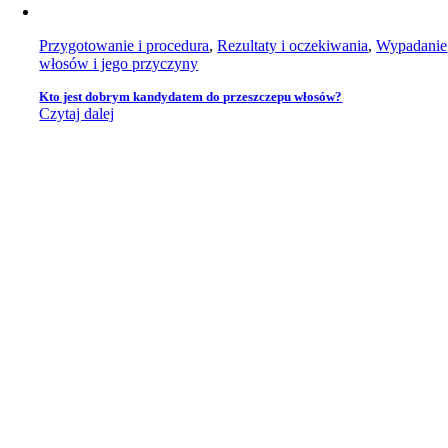
Przygotowanie i procedura
,
Rezultaty i oczekiwania
,
Wypadanie
włosów i jego przyczyny
Kto jest dobrym kandydatem do przeszczepu włosów?
Czytaj dalej