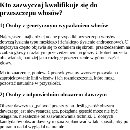
Kto zazwyczaj kwalifikuje się do
przeszczepu włosów?
1) Osoby z genetycznym wypadaniem włosów
Najczęstsze i najbardziej udane przypadki przeszczepu włosów
dotyczą łysienia typu męskiego i żeńskiego (łysienie androgenowe). U
mężczyzn często objawia się to cofaniem się skroni, przerzedzeniem n
czubku głowy i rozlanym przerzedzeniem na górze. U kobiet może to
objawiać się bardziej jako rozległe przerzedzenie w górnej części
głowy.
Ma to znaczenie, ponieważ przewidywalny wzorzec pozwala na
zaprojektowanie linii włosów i ich rozmieszczenia, które mogą
pozostać naturalne w przyszłości.
2) Osoby z odpowiednim obszarem dawczym
Obszar dawczy to „paliwo” przeszczepu. Jeśli gęstość obszaru
dawczego jest niewystarczająca, pożądana gęstość może nie być
osiągalna, niezależnie od zaawansowania techniki. U dobrych
kandydatów obszar dawczy można zaplanować w taki sposób, aby po
pobraniu nadal wyglądał naturalnie.