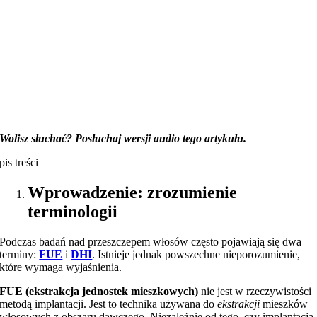
Wolisz słuchać? Posłuchaj wersji audio tego artykułu.
pis treści
Wprowadzenie: zrozumienie
terminologii
Podczas badań nad przeszczepem włosów często pojawiają się dwa
terminy:
FUE
i
DHI
. Istnieje jednak powszechne nieporozumienie,
które wymaga wyjaśnienia.
FUE (ekstrakcja jednostek mieszkowych)
nie jest w rzeczywistości
metodą implantacji. Jest to technika używana do
ekstrakcji
mieszków
włosowych z obszaru dawczego. Niezależnie od tego, czy implantacja