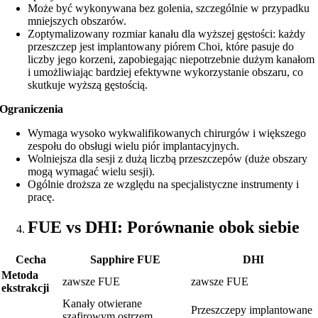
Może być wykonywana bez golenia, szczególnie w przypadku
mniejszych obszarów.
Zoptymalizowany rozmiar kanału dla wyższej gęstości: każdy
przeszczep jest implantowany piórem Choi, które pasuje do
liczby jego korzeni, zapobiegając niepotrzebnie dużym kanałom
i umożliwiając bardziej efektywne wykorzystanie obszaru, co
skutkuje wyższą gęstością.
Ograniczenia
Wymaga wysoko wykwalifikowanych chirurgów i większego
zespołu do obsługi wielu piór implantacyjnych.
Wolniejsza dla sesji z dużą liczbą przeszczepów (duże obszary
mogą wymagać wielu sesji).
Ogólnie droższa ze względu na specjalistyczne instrumenty i
pracę.
FUE vs DHI: Porównanie obok siebie
Cecha
Sapphire FUE
DHI
Metoda
zawsze FUE
zawsze FUE
ekstrakcji
Kanały otwierane
Przeszczepy implantowane
szafirowym ostrzem,