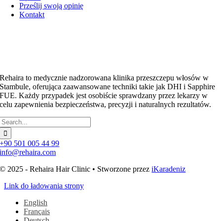
Prześlij swoją opinię
Kontakt
Rehaira to medycznie nadzorowana klinika przeszczepu włosów w
Stambule, oferująca zaawansowane techniki takie jak DHI i Sapphire
FUE. Każdy przypadek jest osobiście sprawdzany przez lekarzy w
celu zapewnienia bezpieczeństwa, precyzji i naturalnych rezultatów.
Szukaj:
+90 501 005 44 99
info@rehaira.com
© 2025 - Rehaira Hair Clinic • Stworzone przez
iKaradeniz
Link do ładowania strony
English
Français
Deutsch