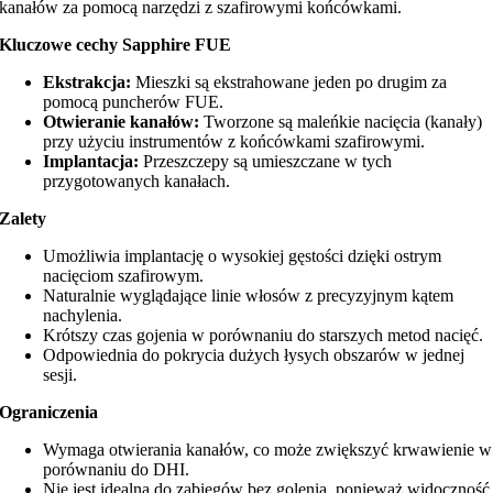
kanałów za pomocą narzędzi z szafirowymi końcówkami.
Kluczowe cechy Sapphire FUE
Ekstrakcja:
Mieszki są ekstrahowane jeden po drugim za
pomocą puncherów FUE.
Otwieranie kanałów:
Tworzone są maleńkie nacięcia (kanały)
przy użyciu instrumentów z końcówkami szafirowymi.
Implantacja:
Przeszczepy są umieszczane w tych
przygotowanych kanałach.
Zalety
Umożliwia implantację o wysokiej gęstości dzięki ostrym
nacięciom szafirowym.
Naturalnie wyglądające linie włosów z precyzyjnym kątem
nachylenia.
Krótszy czas gojenia w porównaniu do starszych metod nacięć.
Odpowiednia do pokrycia dużych łysych obszarów w jednej
sesji.
Ograniczenia
Wymaga otwierania kanałów, co może zwiększyć krwawienie w
porównaniu do DHI.
Nie jest idealna do zabiegów bez golenia, ponieważ widoczność