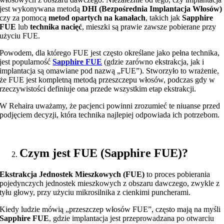
jest wykonywana metodą
DHI (Bezpośrednia Implantacja Włosów)
czy za pomocą
metod opartych na kanałach
, takich jak
Sapphire
FUE
lub
technika nacięć
, mieszki są prawie zawsze pobierane przy
użyciu FUE.
Powodem, dla którego FUE jest często określane jako pełna technika,
jest popularność
Sapphire FUE
(gdzie zarówno ekstrakcja, jak i
implantacja są omawiane pod nazwą „FUE”). Stworzyło to wrażenie,
że FUE jest kompletną metodą przeszczepu włosów, podczas gdy w
rzeczywistości definiuje ona przede wszystkim etap ekstrakcji.
W Rehaira uważamy, że pacjenci powinni zrozumieć te niuanse przed
podjęciem decyzji, która technika najlepiej odpowiada ich potrzebom.
Czym jest FUE (Sapphire FUE)?
Ekstrakcja Jednostek Mieszkowych (FUE)
to proces pobierania
pojedynczych jednostek mieszkowych z obszaru dawczego, zwykle z
tyłu głowy, przy użyciu mikrosilnika z cienkimi puncherami.
Kiedy ludzie mówią „przeszczep włosów FUE”, często mają na myśli
Sapphire FUE
, gdzie implantacja jest przeprowadzana po otwarciu