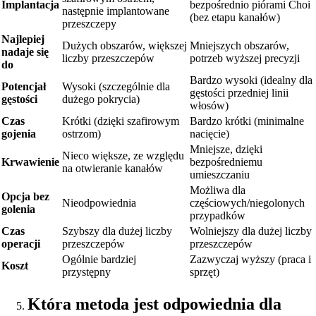
Implantacja
bezpośrednio piórami Choi
następnie implantowane
(bez etapu kanałów)
przeszczepy
Najlepiej
Dużych obszarów, większej
Mniejszych obszarów,
nadaje się
liczby przeszczepów
potrzeb wyższej precyzji
do
Bardzo wysoki (idealny dla
Potencjał
Wysoki (szczególnie dla
gęstości przedniej linii
gęstości
dużego pokrycia)
włosów)
Czas
Krótki (dzięki szafirowym
Bardzo krótki (minimalne
gojenia
ostrzom)
nacięcie)
Mniejsze, dzięki
Nieco większe, ze względu
Krwawienie
bezpośredniemu
na otwieranie kanałów
umieszczaniu
Możliwa dla
Opcja bez
Nieodpowiednia
częściowych/niegolonych
golenia
przypadków
Czas
Szybszy dla dużej liczby
Wolniejszy dla dużej liczby
operacji
przeszczepów
przeszczepów
Ogólnie bardziej
Zazwyczaj wyższy (praca i
Koszt
przystępny
sprzęt)
Która metoda jest odpowiednia dla