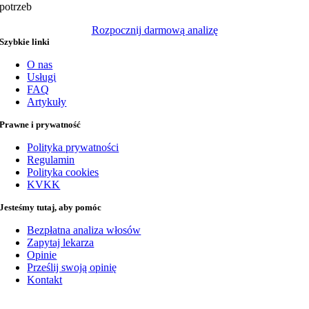
potrzeb
Rozpocznij darmową analizę
Szybkie linki
O nas
Usługi
FAQ
Artykuły
Prawne i prywatność
Polityka prywatności
Regulamin
Polityka cookies
KVKK
Jesteśmy tutaj, aby pomóc
Bezpłatna analiza włosów
Zapytaj lekarza
Opinie
Prześlij swoją opinię
Kontakt