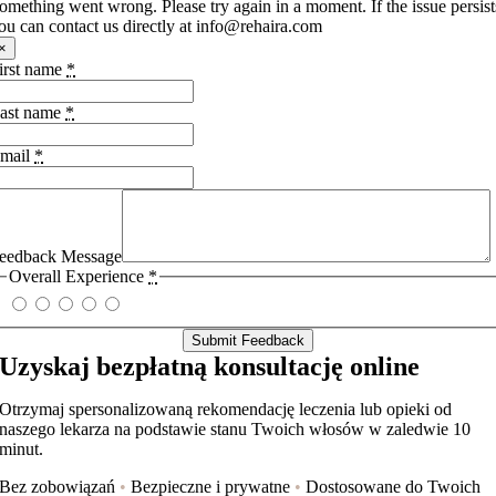
omething went wrong. Please try again in a moment. If the issue persist
ou can contact us directly at info@rehaira.com
×
irst name
*
ast name
*
mail
*
eedback Message
Overall Experience
*
Submit Feedback
Uzyskaj bezpłatną konsultację online
Otrzymaj spersonalizowaną rekomendację leczenia lub opieki od
naszego lekarza na podstawie stanu Twoich włosów w zaledwie 10
minut.
Bez zobowiązań
•
Bezpieczne i prywatne
•
Dostosowane do Twoich