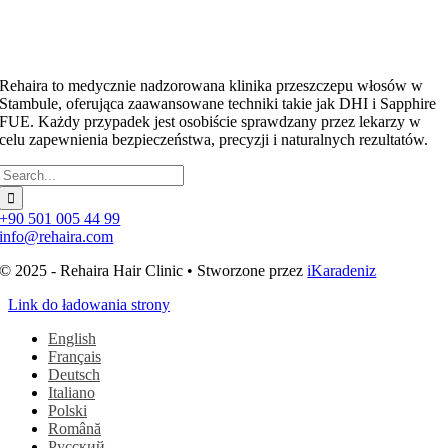
Rehaira to medycznie nadzorowana klinika przeszczepu włosów w
Stambule, oferująca zaawansowane techniki takie jak DHI i Sapphire
FUE. Każdy przypadek jest osobiście sprawdzany przez lekarzy w
celu zapewnienia bezpieczeństwa, precyzji i naturalnych rezultatów.
Szukaj:
+90 501 005 44 99
info@rehaira.com
© 2025 - Rehaira Hair Clinic • Stworzone przez
iKaradeniz
Link do ładowania strony
English
Français
Deutsch
Italiano
Polski
Română
Русский