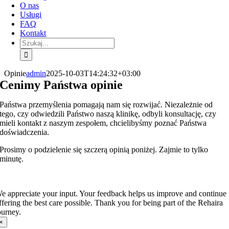
O nas
Usługi
FAQ
Kontakt
Szukaj:
Opinie
admin
2025-10-03T14:24:32+03:00
Cenimy Państwa opinie
Państwa przemyślenia pomagają nam się rozwijać. Niezależnie od
tego, czy odwiedzili Państwo naszą klinikę, odbyli konsultację, czy
mieli kontakt z naszym zespołem, chcielibyśmy poznać Państwa
doświadczenia.
Prosimy o podzielenie się szczerą opinią poniżej. Zajmie to tylko
minutę.
e appreciate your input. Your feedback helps us improve and continue
ffering the best care possible. Thank you for being part of the Rehaira
ourney.
×