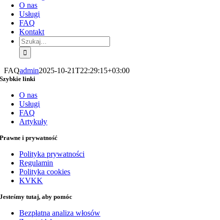
O nas
Usługi
FAQ
Kontakt
Szukaj:
FAQ
admin
2025-10-21T22:29:15+03:00
Szybkie linki
O nas
Usługi
FAQ
Artykuły
Prawne i prywatność
Polityka prywatności
Regulamin
Polityka cookies
KVKK
Jesteśmy tutaj, aby pomóc
Bezpłatna analiza włosów