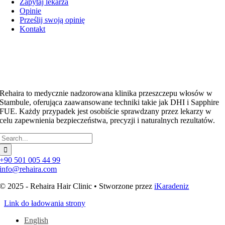
Zapytaj lekarza
Opinie
Prześlij swoją opinię
Kontakt
Rehaira to medycznie nadzorowana klinika przeszczepu włosów w
Stambule, oferująca zaawansowane techniki takie jak DHI i Sapphire
FUE. Każdy przypadek jest osobiście sprawdzany przez lekarzy w
celu zapewnienia bezpieczeństwa, precyzji i naturalnych rezultatów.
Szukaj:
+90 501 005 44 99
info@rehaira.com
© 2025 - Rehaira Hair Clinic • Stworzone przez
iKaradeniz
Link do ładowania strony
English