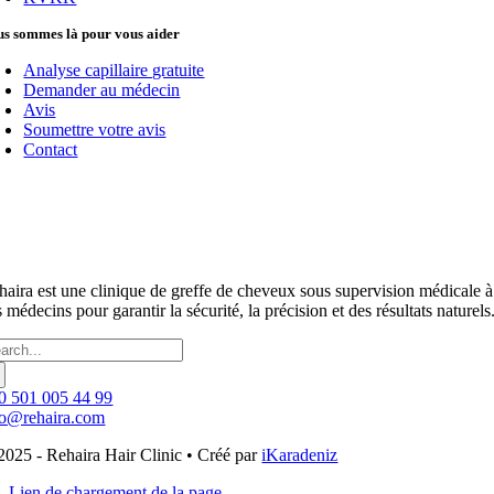
s sommes là pour vous aider
Analyse capillaire gratuite
Demander au médecin
Avis
Soumettre votre avis
Contact
haira est une clinique de greffe de cheveux sous supervision médicale 
 médecins pour garantir la sécurité, la précision et des résultats naturels
chercher :
0 501 005 44 99
fo@rehaira.com
2025 - Rehaira Hair Clinic • Créé par
iKaradeniz
Lien de chargement de la page