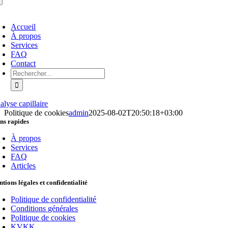
ctiver/Désactiver
Accueil
avigation
À propos
Services
FAQ
Contact
Rechercher :
alyse capillaire
Politique de cookies
admin
2025-08-02T20:50:18+03:00
ns rapides
À propos
Services
FAQ
Articles
tions légales et confidentialité
Politique de confidentialité
Conditions générales
Politique de cookies
KVKK