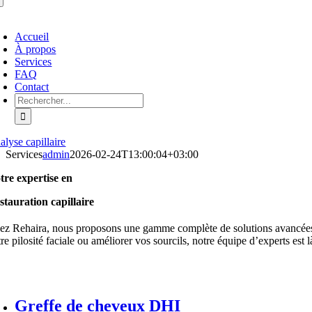
ctiver/Désactiver
Accueil
avigation
À propos
Services
FAQ
Contact
Rechercher :
alyse capillaire
Services
admin
2026-02-24T13:00:04+03:00
tre expertise en
stauration capillaire
ez Rehaira, nous proposons une gamme complète de solutions avancées de r
re pilosité faciale ou améliorer vos sourcils, notre équipe d’experts est
Greffe de cheveux DHI