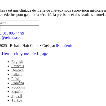
haira est une clinique de greffe de cheveux sous supervision médicale 
 médecins pour garantir la sécurité, la précision et des résultats naturels
chercher :
0 501 005 44 99
fo@rehaira.com
2025 - Rehaira Hair Clinic • Créé par
iKaradeniz
Lien de chargement de la page
English
Français
Deutsch
Italiano
Polski
Română
Русский
Español
العربية
Türkçe