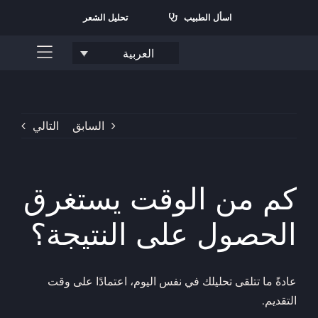
نتقل
اسأل الطبيب
تحليل الشعر
لى
لمحتوى
العربية
تبديل
القائمة
الرئيسية
من نحن؟
السابق
التالي
الخدمات
كم من الوقت يستغرق
الأسئلة الشائعة
الحصول على النتيجة؟
تواصل معنا
لبحث
عادةً ما تتلقى تحليلك في نفس اليوم، اعتمادًا على وقت
ن:
التقديم.