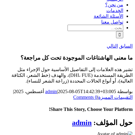
من نحن؟
الخدمات
الأسئلة الشائعة
تواصل معنا
البحث
عن:
السابق
التالي
ما معنى الهاشتاغات الموجودة تحت كل مراجعة؟
تشير هذه العلامات إلى التفاصيل الأساسية حول الإجراء مثل
الطريقة المستخدمة (DHI، FUE)، والهدف (خط الشعر، الكثافة
العالية)، أو أنواع الحالات المحددة (زراعة الشعر للنساء).
بواسطة
5 أغسطس، 2025
2025-08-05T14:42:39+03:00
|
admin
|
التقييمات المميزة
|
0 Comments
Share This Story, Choose Your Platform!
WhatsApp
Facebook
Telegram
LinkedIn
Pinterest
Bluesky
Tumblr
Reddit
Xing
X
البريد
حول المؤلف:
admin
الإلكتروني