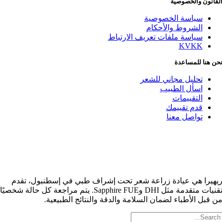
لقانون والخصوصية
سياسة الخصوصية
الشروط والأحكام
سياسة ملفات تعريف الارتباط
KVKK
حن هنا للمساعدة
تحليل مجاني للشعر
اسأل الطبيب
التقييمات
قدم تقييمك
تواصل معنا
يهيرا هي عيادة زراعة شعر تحت إشراف طبي في إسطنبول، تقدم
تقنيات متقدمة مثل DHI وSapphire FUE. يتم مراجعة كل حالة شخصيًا
ن قبل الأطباء لضمان السلامة والدقة والنتائج الطبيعية.
لبحث