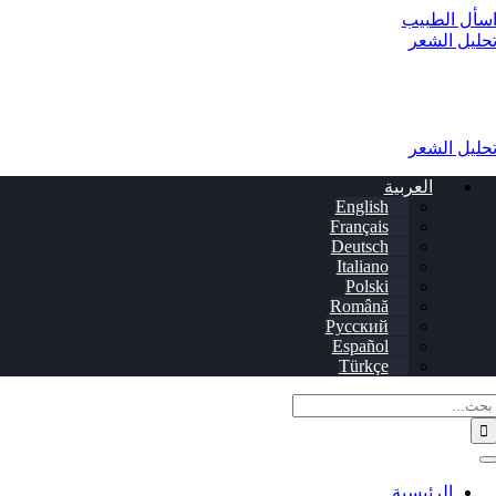
انتقل
سأل الطبيب
إلى
حليل الشعر
المحتوى
حليل الشعر
العربية
English
Français
Deutsch
Italiano
Polski
Română
Русский
Español
Türkçe
لبحث
ن:
تبديل
القائمة
الرئيسية