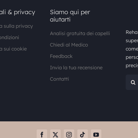
ali & privacy
Siamo qui per
aiutarti
 sulla privacy
Rehai
Analisi gratuita dei capelli
ondizioni
super
Chiedi al Medico
a sui cookie
come 
Feedback
perso
preci
Invia la tua recensione
Cerca
Contatti