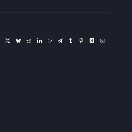
Facebook
X
Bluesky
Reddit
LinkedIn
WhatsApp
Telegram
Tumblr
Pinterest
Xing
Email