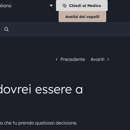
aliano
Chiedi al Medico
Analisi dei capelli
Precedente
Avanti
dovrei essere a
ma che tu prenda qualsiasi decisione.