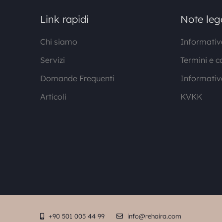
Link rapidi
Note leg
Chi siamo
Informativa
Servizi
Termini e c
Domande Frequenti
Informativ
Articoli
KVKK
+90 501 005 44 99
info@rehaira.com