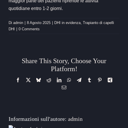
maggior parte dei pazienti riprende le attività
quotidiane entro 1-2 giorni.
Di
admin
|
8 Agosto 2025
|
DHI in evidenza
,
Trapianto di capelli
DHI
|
0 Comments
Share This Story, Choose Your
Platform!
Facebook
X
Bluesky
Reddit
LinkedIn
WhatsApp
Telegram
Tumblr
Pinterest
Xing
Email
Informazioni sull'autore:
admin