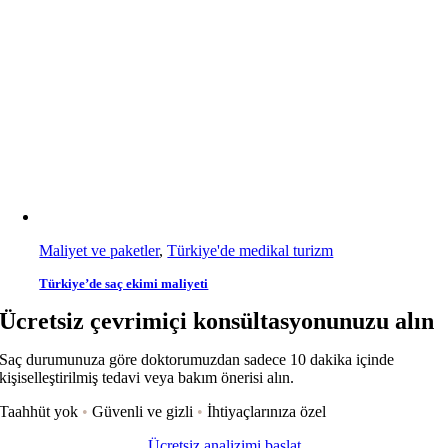
Maliyet ve paketler
,
Türkiye'de medikal turizm
Türkiye’de saç ekimi maliyeti
Ücretsiz çevrimiçi konsültasyonunuzu alın
Saç durumunuza göre doktorumuzdan sadece 10 dakika içinde
kişiselleştirilmiş tedavi veya bakım önerisi alın.
Taahhüt yok
•
Güvenli ve gizli
•
İhtiyaçlarınıza özel
Ücretsiz analizimi başlat