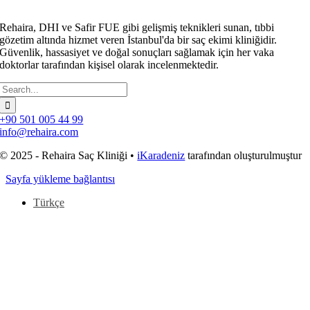
Rehaira, DHI ve Safir FUE gibi gelişmiş teknikleri sunan, tıbbi
gözetim altında hizmet veren İstanbul'da bir saç ekimi kliniğidir.
Güvenlik, hassasiyet ve doğal sonuçları sağlamak için her vaka
doktorlar tarafından kişisel olarak incelenmektedir.
Arama:
+90 501 005 44 99
info@rehaira.com
© 2025 - Rehaira Saç Kliniği •
iKaradeniz
tarafından oluşturulmuştur
Sayfa yükleme bağlantısı
Türkçe
Başa
dön