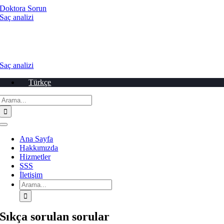
İçeriğe
Doktora Sorun
geç
Saç analizi
Saç analizi
Türkçe
Arama:
Navigasyonu
aç/kapat
Ana Sayfa
Hakkımızda
Hizmetler
SSS
İletişim
Arama:
Sıkça sorulan sorular