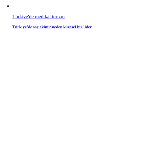
Türkiye'de medikal turizm
Türkiye’de saç ekimi: neden küresel bir lider