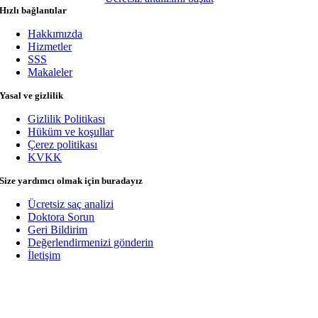
Hızlı bağlantılar
Hakkımızda
Hizmetler
SSS
Makaleler
Yasal ve gizlilik
Gizlilik Politikası
Hüküm ve koşullar
Çerez politikası
KVKK
Size yardımcı olmak için buradayız
Ücretsiz saç analizi
Doktora Sorun
Geri Bildirim
Değerlendirmenizi gönderin
İletişim