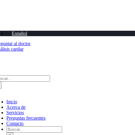
Ir
al
contenido
Español
eguntar al doctor
lisis capilar
scar:
ternar
avegación
Inicio
Acerca de
Servicios
Preguntas frecuentes
Contacto
Buscar: