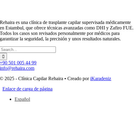
Rehaira es una clínica de trasplante capilar supervisada médicamente
en Estambul, que ofrece técnicas avanzadas como DHI y Zafiro FUE.
Todos los casos son revisados personalmente por médicos para
garantizar la seguridad, la precisión y unos resultados naturales.
Buscar:
+90 501 005 44 99
info@rehaira.com
© 2025 - Clínica Capilar Rehaira • Creado por
iKaradeniz
Enlace de carga de página
Español
Ir
arriba