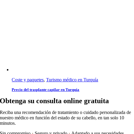
Coste y paquetes
,
Turismo médico en Turquía
Precio del trasplante capilar en Turquía
Obtenga su consulta online gratuita
Reciba una recomendación de tratamiento o cuidado personalizada de
nuestro médico en función del estado de su cabello, en tan solo 10
minutos.
Sin compromiso
•
Seguro y privado
•
Adaptado a sus necesidades