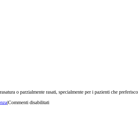
a rasatura o parzialmente rasati, specialmente per i pazienti che preferis
su
enza
|
Commenti disabilitati
Devo
rasarmi
la
testa
prima
della