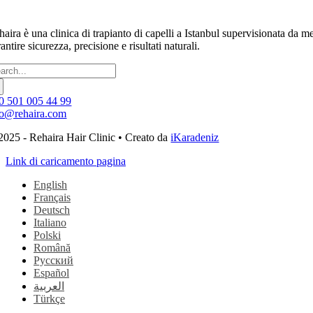
haira è una clinica di trapianto di capelli a Istanbul supervisionata d
antire sicurezza, precisione e risultati naturali.
rca:
0 501 005 44 99
fo@rehaira.com
2025 - Rehaira Hair Clinic • Creato da
iKaradeniz
Link di caricamento pagina
English
Français
Deutsch
Italiano
Polski
Română
Русский
Español
العربية
Türkçe