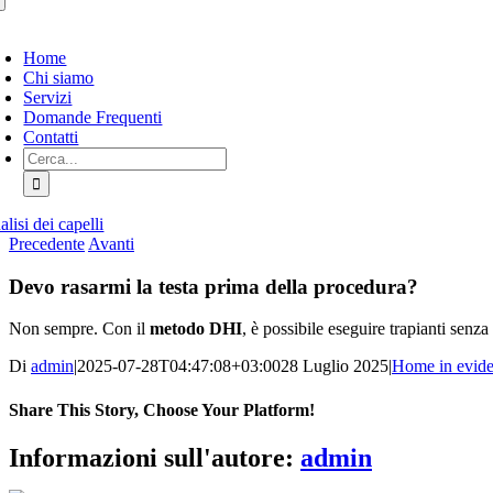
tiva/disattiva
avigazione
Home
Chi siamo
Servizi
Domande Frequenti
Contatti
Cerca:
lisi dei capelli
Precedente
Avanti
Devo rasarmi la testa prima della procedura?
Non sempre. Con il
metodo DHI
, è possibile eseguire trapianti senz
Di
admin
|
2025-07-28T04:47:08+03:00
28 Luglio 2025
|
Home in evid
Share This Story, Choose Your Platform!
Facebook
X
Bluesky
Reddit
LinkedIn
WhatsApp
Telegram
Tumblr
Pinterest
Xing
Email
Informazioni sull'autore:
admin