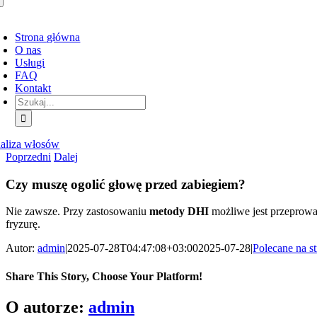
rzełącz
awigację
Strona główna
O nas
Usługi
FAQ
Kontakt
Szukaj:
aliza włosów
Poprzedni
Dalej
Czy muszę ogolić głowę przed zabiegiem?
Nie zawsze. Przy zastosowaniu
metody DHI
możliwe jest przeprowa
fryzurę.
Autor:
admin
|
2025-07-28T04:47:08+03:00
2025-07-28
|
Polecane na s
Share This Story, Choose Your Platform!
Facebook
X
Bluesky
Reddit
LinkedIn
WhatsApp
Telegram
Tumblr
Pinterest
Xing
E-
O autorze:
admin
mail