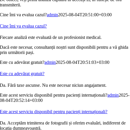
transmiterii.
Cine îmi va evalua cazul?
admin
2025-08-04T20:51:00+03:00
Cine îmi va evalua cazul?
Fiecare analiză este evaluată de un profesionist medical.
Dacă este necesar, consultanții noștri sunt disponibili pentru a vă ghida
prin următorii pași.
Este cu adevărat gratuit?
admin
2025-08-04T20:51:03+03:00
Este cu adevărat gratuit?
Da. Fără taxe ascunse. Nu este necesar niciun angajament.
Este acest serviciu disponibil pentru pacienți internaționali?
admin
2025-
08-04T20:52:14+03:00
Este acest serviciu disponibil pentru pacienți internaționali?
Da. Acceptăm trimiterea de fotografii și oferim evaluări, indiferent de
locația dumneavoastră.