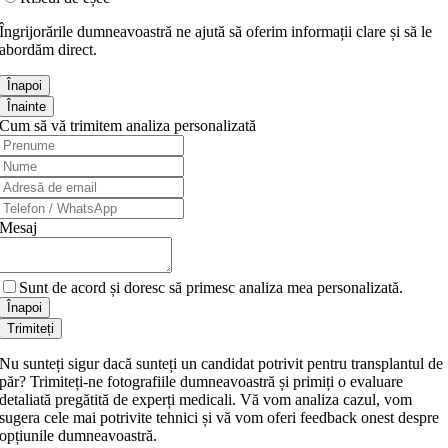
Îngrijorările dumneavoastră ne ajută să oferim informații clare și să le
abordăm direct.
Înapoi
Înainte
Cum să vă trimitem analiza personalizată
Email
Address
*
Mesaj
Sunt de acord și doresc să primesc analiza mea personalizată.
Înapoi
Trimiteți
Nu sunteți sigur dacă sunteți un candidat potrivit pentru transplantul de
păr? Trimiteți-ne fotografiile dumneavoastră și primiți o evaluare
detaliată pregătită de experți medicali. Vă vom analiza cazul, vom
sugera cele mai potrivite tehnici și vă vom oferi feedback onest despre
opțiunile dumneavoastră.