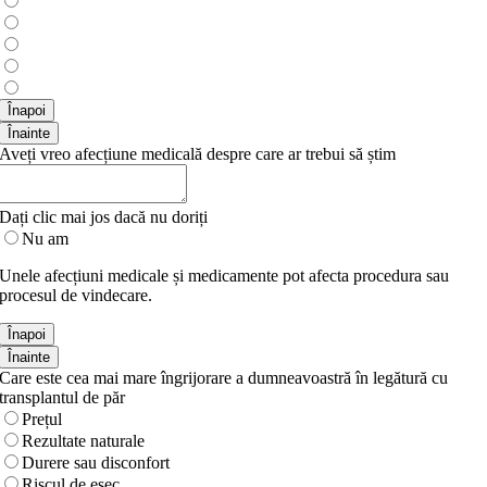
Înapoi
Înainte
Aveți vreo afecțiune medicală despre care ar trebui să știm
Dați clic mai jos dacă nu doriți
Nu am
Unele afecțiuni medicale și medicamente pot afecta procedura sau
procesul de vindecare.
Înapoi
Înainte
Care este cea mai mare îngrijorare a dumneavoastră în legătură cu
transplantul de păr
Prețul
Rezultate naturale
Durere sau disconfort
Riscul de eșec