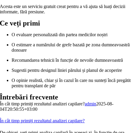
Acesta este un serviciu gratuit creat pentru a vă ajuta să luați decizii
informate, fără presiune.
Ce veți primi
O evaluare personalizată din partea medicilor noștri
O estimare a numărului de grefe bazată pe zona dumneavoastră
donoare
Recomandarea tehnicii în funcție de nevoile dumneavoastră
Sugestii pentru designul liniei părului și planul de acoperire
O opinie realistă, chiar și în cazul în care nu sunteți încă pregătit
pentru transplant de păr
Întrebări frecvente
În cât timp primiți rezultatul analizei capilare?
admin
2025-08-
04T20:50:55+03:00
În cât timp primiți rezultatul analizei capilare?
De obicei, veți primi analiza capilară în aceeași zi, în funcție de ora