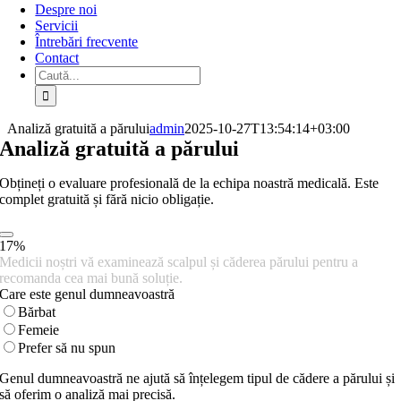
Despre noi
Servicii
Întrebări frecvente
Contact
Caută:
Analiză gratuită a părului
admin
2025-10-27T13:54:14+03:00
Analiză gratuită a părului
Obțineți o evaluare profesională de la echipa noastră medicală. Este
complet gratuită și fără nicio obligație.
17
%
Medicii noștri vă examinează scalpul și căderea părului pentru a
recomanda cea mai bună soluție.
Care este genul dumneavoastră
Bărbat
Femeie
Prefer să nu spun
Genul dumneavoastră ne ajută să înțelegem tipul de cădere a părului și
să oferim o analiză mai precisă.