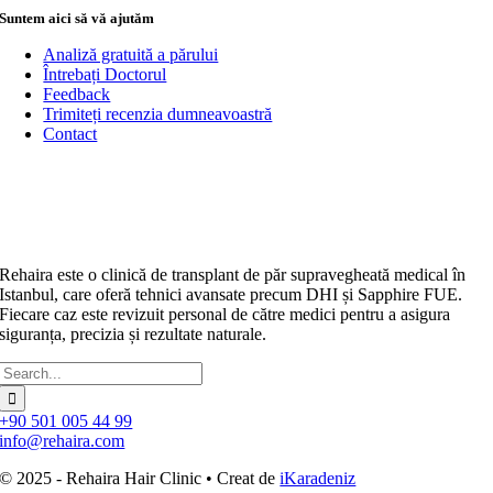
Suntem aici să vă ajutăm
Analiză gratuită a părului
Întrebați Doctorul
Feedback
Trimiteți recenzia dumneavoastră
Contact
Rehaira este o clinică de transplant de păr supravegheată medical în
Istanbul, care oferă tehnici avansate precum DHI și Sapphire FUE.
Fiecare caz este revizuit personal de către medici pentru a asigura
siguranța, precizia și rezultate naturale.
Caută:
+90 501 005 44 99
info@rehaira.com
© 2025 - Rehaira Hair Clinic • Creat de
iKaradeniz