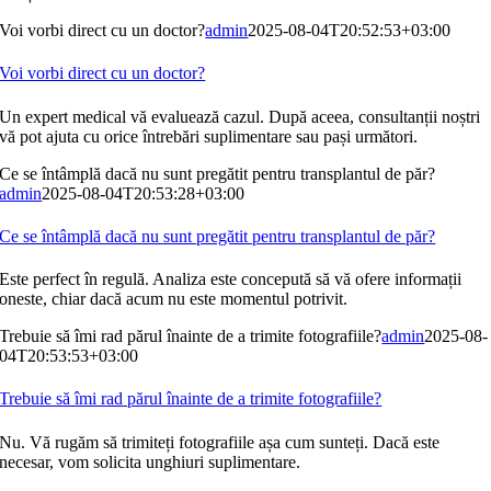
Voi vorbi direct cu un doctor?
admin
2025-08-04T20:52:53+03:00
Voi vorbi direct cu un doctor?
Un expert medical vă evaluează cazul. După aceea, consultanții noștri
vă pot ajuta cu orice întrebări suplimentare sau pași următori.
Ce se întâmplă dacă nu sunt pregătit pentru transplantul de păr?
admin
2025-08-04T20:53:28+03:00
Ce se întâmplă dacă nu sunt pregătit pentru transplantul de păr?
Este perfect în regulă. Analiza este concepută să vă ofere informații
oneste, chiar dacă acum nu este momentul potrivit.
Trebuie să îmi rad părul înainte de a trimite fotografiile?
admin
2025-08-
04T20:53:53+03:00
Trebuie să îmi rad părul înainte de a trimite fotografiile?
Nu. Vă rugăm să trimiteți fotografiile așa cum sunteți. Dacă este
necesar, vom solicita unghiuri suplimentare.