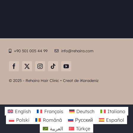
+90 501 005 44 99
info@rehaira.com
© 2025 - Rehaira Hair Clinic • Creat de
iKaradeniz
English
Français
Deutsch
Italiano
Polski
Română
Русский
Español
العربية
Türkçe