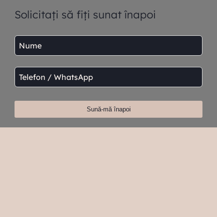
Solicitați să fiți sunat înapoi
Your
Website
*
Sună-mă înapoi