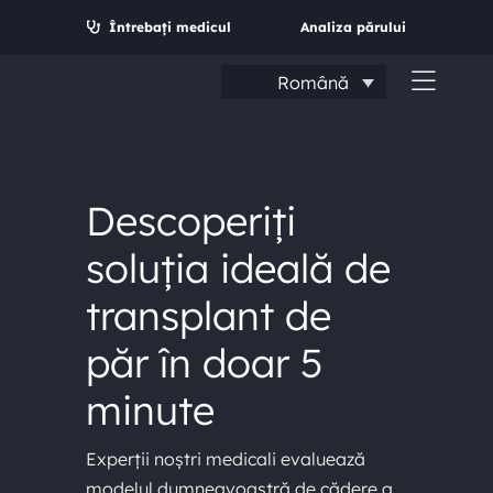
Salt
Întrebați medicul
Analiza părului
la
conținut
Română
Comu
navig
Descoperiți
soluția ideală de
transplant de
păr în doar 5
minute
Caută:
Experții noștri medicali evaluează
modelul dumneavoastră de cădere a