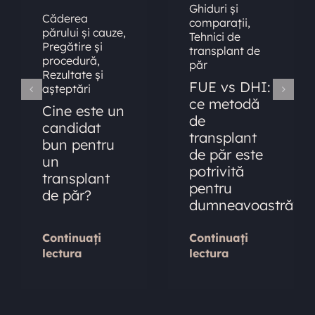
Ghiduri și
Căderea
comparații
,
părului și cauze
,
Tehnici de
Pregătire și
transplant de
procedură
,
păr
Rezultate și
FUE vs DHI:
așteptări
ce metodă
Cine este un
de
candidat
transplant
bun pentru
de păr este
un
potrivită
transplant
pentru
de păr?
dumneavoastră?
Continuați
Continuați
lectura
lectura