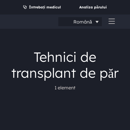
Salt
Întrebați medicul
Analiza părului
la
conținut
Română
Comut
navig
Tehnici de
transplant de păr
1 element
Caută: