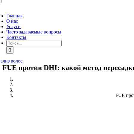
ереключить
авигацию
Главная
О нас
Услуги
Часто задаваемые вопросы
Контакты
Искать:
ализ волос
FUE против DHI: какой метод пересадк
FUE прот