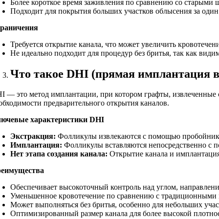
Более короткое время заживления по сравнению со старыми
Подходит для покрытия больших участков облысения за один 
раничения
Требуется открытие канала, что может увеличить кровотечен
Не идеально подходит для процедур без бритья, так как види
Что такое DHI (прямая имплантация в
I — это метод имплантации, при котором графты, извлеченные
обходимости предварительного открытия каналов.
ючевые характеристики DHI
Экстракция:
Фолликулы извлекаются с помощью пробойник
Имплантация:
Фолликулы вставляются непосредственно с п
Нет этапа создания канала:
Открытие канала и имплантация
еимущества
Обеспечивает высокоточный контроль над углом, направлен
Уменьшенное кровотечение по сравнению с традиционными м
Может выполняться без бритья, особенно для небольших учас
Оптимизированный размер канала для более высокой плотност