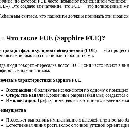
ичина, по которой FUE часто называют полноценной техникой, 
UE»). Это создало впечатление, что FUE — это полноценный мето
Rehaira мы считаем, что пациенты должны понимать эти нюансы, 
Что такое FUE (Sapphire FUE)?
стракция фолликулярных объединений (FUE)
— это процесс 
мощью микромотора с тонкими пробойниками.
гда люди говорят «пересадка волос FUE», они часто имеют в ви
пфировым наконечником.
ючевые характеристики Sapphire FUE
Экстракция:
Фолликулы извлекаются по одному с помощью
Открытие канала:
Крошечные разрезы (каналы) создаются 
Имплантация:
Графты помещаются в эти подготовленные к
еимущества
Позволяет выполнять имплантацию с высокой плотностью бл
Естественная линия роста волос с точной угловой ориентаци