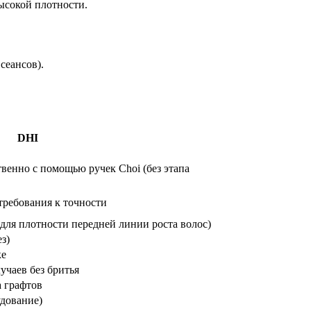
ысокой плотности.
сеансов).
DHI
венно с помощью ручек Choi (без этапа
требования к точности
для плотности передней линии роста волос)
з)
ке
учаев без бритья
а графтов
удование)