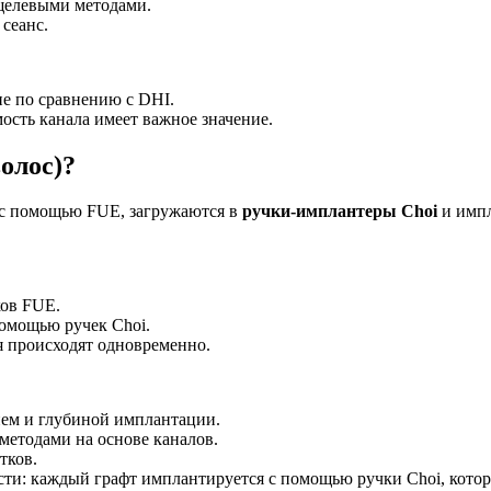
 щелевыми методами.
сеанс.
ие по сравнению с DHI.
мость канала имеет важное значение.
олос)?
 с помощью FUE, загружаются в
ручки-имплантеры Choi
и импл
ов FUE.
омощью ручек Choi.
 происходят одновременно.
ием и глубиной имплантации.
етодами на основе каналов.
тков.
и: каждый графт имплантируется с помощью ручки Choi, которая