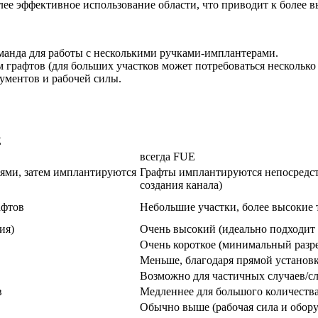
ее эффективное использование области, что приводит к более в
анда для работы с несколькими ручками-имплантерами.
 графтов (для больших участков может потребоваться несколько 
ументов и рабочей силы.
E
всегда FUE
ями, затем имплантируются
Графты имплантируются непосредст
создания канала)
афтов
Небольшие участки, более высокие 
ия)
Очень высокий (идеально подходит 
Очень короткое (минимальный разре
Меньше, благодаря прямой установ
Возможно для частичных случаев/сл
в
Медленнее для большого количеств
Обычно выше (рабочая сила и обор