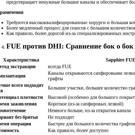
предотвращает ненужные большие каналы и обеспечивает бол
раничения
Требуются высококвалифицированные хирурги и большая ком
Более медленный процесс для сеансов с большим количеством
Как правило, более дорогой из-за специализированных инстр
FUE против DHI: Сравнение бок о бок
Характеристика
Sapphire FU
етод экстракции
всегда FUE
Каналы открываются сапфировыми лезви
мплантация
графты
учше всего подходит
Большие участки, большее количество гр
ля
отенциал плотности
Высокий (особенно для большого покрыт
ремя заживления
Короткое (из-за сапфировых лезвий)
ровотечение
Немного больше, из-за открытия канала
ариант без бритья
Не подходит
ремя операции
Быстрее для большого количества графто
тоимость
Как правило, более доступно