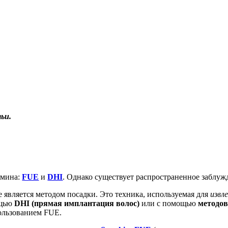
ьи.
рмина:
FUE
и
DHI
. Однако существует распространенное заблуж
е является методом посадки. Это техника, используемая для
извл
ощью
DHI (прямая имплантация волос)
или с помощью
методов
пользованием FUE.