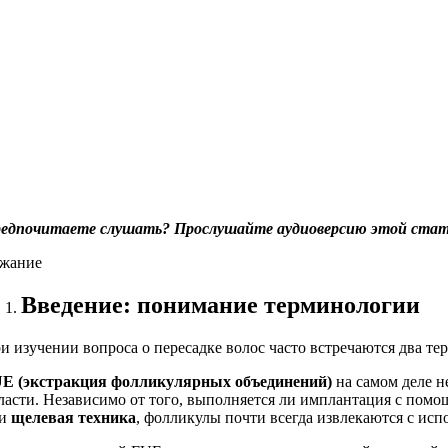
едпочитаете слушать? Прослушайте аудиоверсию этой стат
жание
Введение: понимание терминологии
и изучении вопроса о пересадке волос часто встречаются два те
E (экстракция фолликулярных объединений)
на самом деле н
ласти. Независимо от того, выполняется ли имплантация с пом
ли
щелевая техника
, фолликулы почти всегда извлекаются с ис