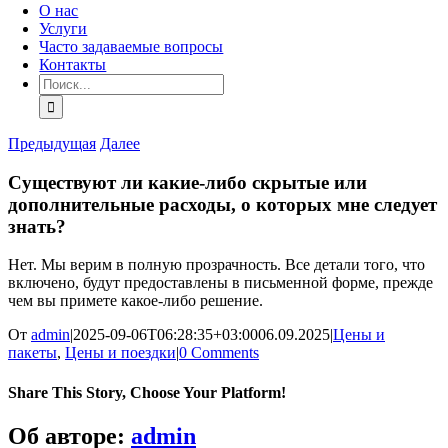
О нас
Услуги
Часто задаваемые вопросы
Контакты
Искать:
Предыдущая
Далее
Существуют ли какие-либо скрытые или
дополнительные расходы, о которых мне следует
знать?
Нет. Мы верим в полную прозрачность. Все детали того, что
включено, будут предоставлены в письменной форме, прежде
чем вы примете какое-либо решение.
От
admin
|
2025-09-06T06:28:35+03:00
06.09.2025
|
Цены и
пакеты
,
Цены и поездки
|
0 Comments
Share This Story, Choose Your Platform!
Facebook
X
Bluesky
Reddit
LinkedIn
WhatsApp
Telegram
Tumblr
Pinterest
Xing
Электронная
Об авторе:
admin