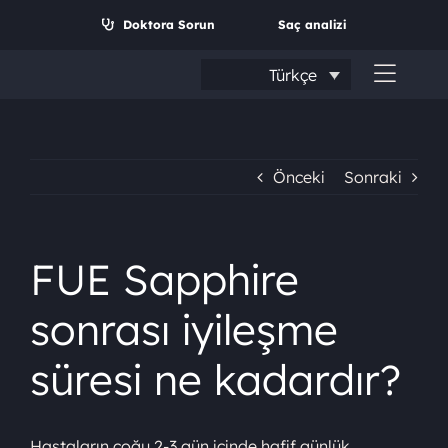
İçeriğe
Doktora Sorun
Saç analizi
geç
Türkçe
Navig
aç/ka
Önceki
Sonraki
FUE Sapphire
sonrası iyileşme
süresi ne kadardır?
Arama:
Hastaların çoğu 2-3 gün içinde hafif günlük