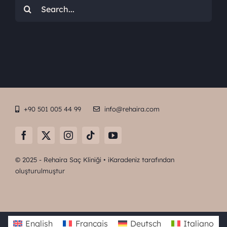
Arama:
+90 501 005 44 99
info@rehaira.com
© 2025 - Rehaira Saç Kliniği •
iKaradeniz
tarafından
oluşturulmuştur
English
Français
Deutsch
Italiano