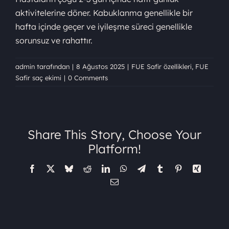
aktivitelerine döner. Kabuklanma genellikle bir
hafta içinde geçer ve iyileşme süreci genellikle
sorunsuz ve rahattır.
admin
tarafından
|
8 Ağustos 2025
|
FUE Safir özellikleri
,
FUE
Safir saç ekimi
|
0 Comments
Share This Story, Choose Your
Platform!
Facebook
X
Bluesky
Reddit
LinkedIn
WhatsApp
Telegram
Tumblr
Pinterest
Xing
E-
posta