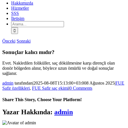
Hakkımızda
Hizmetler
SSS
İletişim
Arama:
Önceki
Sonraki
Sonuçlar kalıcı mıdır?
Evet. Nakledilen foliküller, saç dökülmesine karşı dirençli olan
donör bölgeden alınır, böylece uzun ömürlü ve doğal sonuçlar
sağlanır.
admin
tarafından
|
2025-08-08T15:13:00+03:00
8 Ağustos 2025
|
FUE
Safir özellikleri
,
FUE Safir saç ekimi
|
0 Comments
Share This Story, Choose Your Platform!
Facebook
X
Bluesky
Reddit
LinkedIn
WhatsApp
Telegram
Tumblr
Pinterest
Xing
E-
Yazar Hakkında:
admin
posta