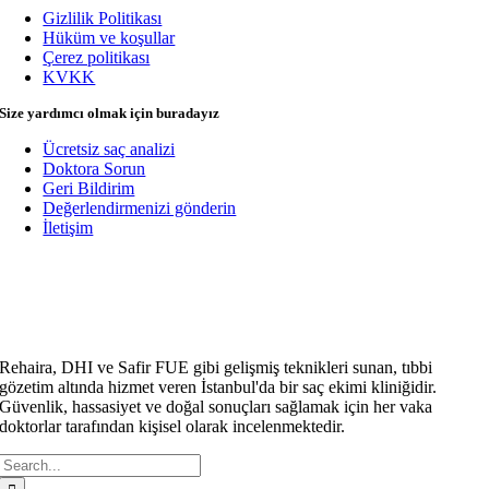
Gizlilik Politikası
Hüküm ve koşullar
Çerez politikası
KVKK
Size yardımcı olmak için buradayız
Ücretsiz saç analizi
Doktora Sorun
Geri Bildirim
Değerlendirmenizi gönderin
İletişim
Rehaira, DHI ve Safir FUE gibi gelişmiş teknikleri sunan, tıbbi
gözetim altında hizmet veren İstanbul'da bir saç ekimi kliniğidir.
Güvenlik, hassasiyet ve doğal sonuçları sağlamak için her vaka
doktorlar tarafından kişisel olarak incelenmektedir.
Arama: