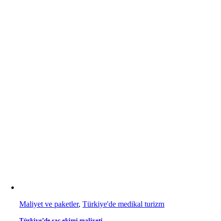
Maliyet ve paketler
,
Türkiye'de medikal turizm
Türkiye’de saç ekimi maliyeti