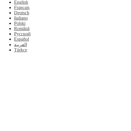
English
Français
Deutsch
Italiano
Polski
Română
Русский
Español
العربية
Türkçe
Başa
dön