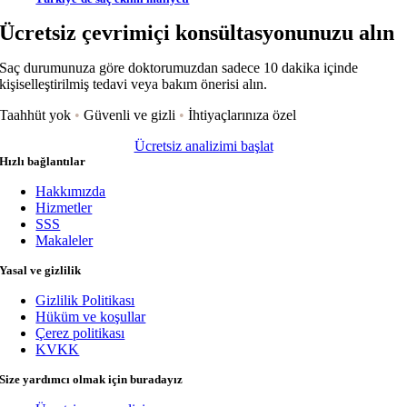
Ücretsiz çevrimiçi konsültasyonunuzu alın
Saç durumunuza göre doktorumuzdan sadece 10 dakika içinde
kişiselleştirilmiş tedavi veya bakım önerisi alın.
Taahhüt yok
•
Güvenli ve gizli
•
İhtiyaçlarınıza özel
Ücretsiz analizimi başlat
Hızlı bağlantılar
Hakkımızda
Hizmetler
SSS
Makaleler
Yasal ve gizlilik
Gizlilik Politikası
Hüküm ve koşullar
Çerez politikası
KVKK
Size yardımcı olmak için buradayız