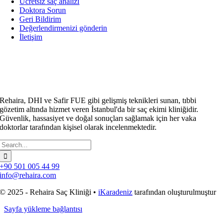
Ücretsiz saç analizi
Doktora Sorun
Geri Bildirim
Değerlendirmenizi gönderin
İletişim
Rehaira, DHI ve Safir FUE gibi gelişmiş teknikleri sunan, tıbbi
gözetim altında hizmet veren İstanbul'da bir saç ekimi kliniğidir.
Güvenlik, hassasiyet ve doğal sonuçları sağlamak için her vaka
doktorlar tarafından kişisel olarak incelenmektedir.
Arama:
+90 501 005 44 99
info@rehaira.com
© 2025 - Rehaira Saç Kliniği •
iKaradeniz
tarafından oluşturulmuştur
Sayfa yükleme bağlantısı