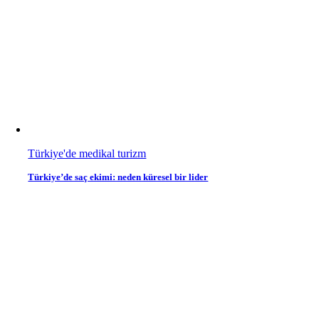
Türkiye'de medikal turizm
Türkiye’de saç ekimi: neden küresel bir lider