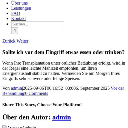
Über uns
Leistungen
FAQ
Kontakt
Suchen
nach:
Zurück
Weiter
Sollte ich vor dem Eingriff etwas essen oder trinken?
Wenn Ihre Transplantation unter örtlicher Betäubung erfolgt, wird in
der Regel eine leichte Mahlzeit empfohlen, um Ihren
Energiehaushalt stabil zu halten. Vermeiden Sie am Morgen Ihres
Eingriffs sehr schwere oder fettige Speisen.
Von
admin
|
2025-09-06T06:16:52+03:00
6. September 2025
|
Vor der
Behandlung
|
0 Comments
Share This Story, Choose Your Platform!
Facebook
X
Bluesky
Reddit
LinkedIn
WhatsApp
Telegram
Tumblr
Pinterest
Xing
E-
Über den Autor:
admin
Mail