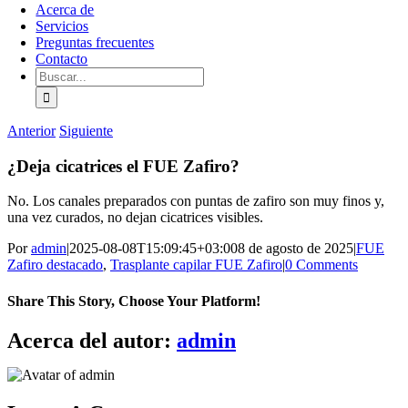
Acerca de
Servicios
Preguntas frecuentes
Contacto
Buscar:
Anterior
Siguiente
¿Deja cicatrices el FUE Zafiro?
No. Los canales preparados con puntas de zafiro son muy finos y,
una vez curados, no dejan cicatrices visibles.
Por
admin
|
2025-08-08T15:09:45+03:00
8 de agosto de 2025
|
FUE
Zafiro destacado
,
Trasplante capilar FUE Zafiro
|
0 Comments
Share This Story, Choose Your Platform!
Facebook
X
Bluesky
Reddit
LinkedIn
WhatsApp
Telegram
Tumblr
Pinterest
Xing
Correo
Acerca del autor:
admin
electrónico