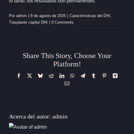
lo tanto, los resultados son permanentes.
Por
admin
|
8 de agosto de 2025
|
Características del DHI
,
Trasplante capilar DHI
|
0 Comments
Share This Story, Choose Your
Platform!
Facebook
X
Bluesky
Reddit
LinkedIn
WhatsApp
Telegram
Tumblr
Pinterest
Xing
Correo
electrónico
Acerca del autor:
admin