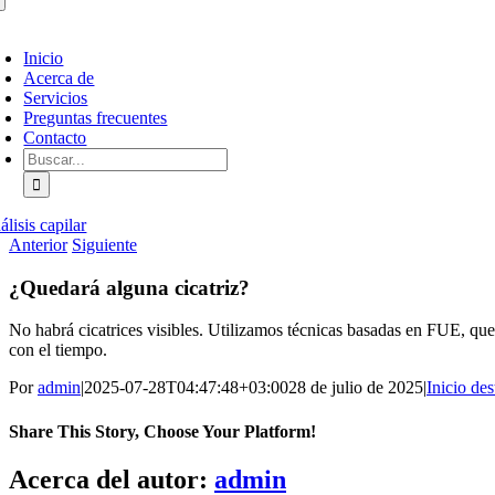
ternar
avegación
Inicio
Acerca de
Servicios
Preguntas frecuentes
Contacto
Buscar:
lisis capilar
Anterior
Siguiente
¿Quedará alguna cicatriz?
No habrá cicatrices visibles. Utilizamos técnicas basadas en FUE, que 
con el tiempo.
Por
admin
|
2025-07-28T04:47:48+03:00
28 de julio de 2025
|
Inicio de
Share This Story, Choose Your Platform!
Facebook
X
Bluesky
Reddit
LinkedIn
WhatsApp
Telegram
Tumblr
Pinterest
Xing
Correo
Acerca del autor:
admin
electrónico