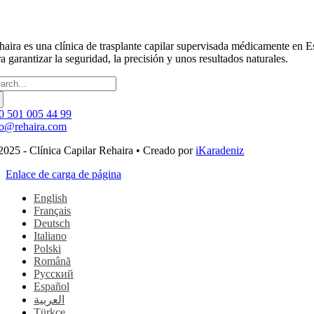
haira es una clínica de trasplante capilar supervisada médicamente en
a garantizar la seguridad, la precisión y unos resultados naturales.
scar:
0 501 005 44 99
fo@rehaira.com
2025 - Clínica Capilar Rehaira • Creado por
iKaradeniz
Enlace de carga de página
English
Français
Deutsch
Italiano
Polski
Română
Русский
Español
العربية
Türkçe