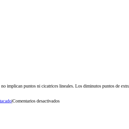
no implican puntos ni cicatrices lineales. Los diminutos puntos de extr
en
stacado
|
Comentarios desactivados
¿Quedará
alguna
cicatriz?