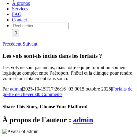
navigation
À propos
Services
FAQ
Contact
Rechercher :
Précédent
Suivant
Les vols sont-ils inclus dans les forfaits ?
Les vols ne sont pas inclus, mais notre équipe fournit un soutien
logistique complet entre l’aéroport, l’hôtel et la clinique pour rendre
votre séjour totalement sans souci.
Par
admin
|
2025-10-15T17:26:16+03:00
15 octobre 2025
|
Forfaits de
greffe de cheveux
|
0 Comments
Share This Story, Choose Your Platform!
Facebook
X
Bluesky
Reddit
LinkedIn
WhatsApp
Telegram
Tumblr
Pinterest
Xing
E-
À propos de l'auteur :
admin
mail