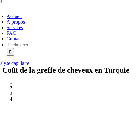
ctiver/Désactiver
Accueil
avigation
À propos
Services
FAQ
Contact
Rechercher :
alyse capillaire
Coût de la greffe de cheveux en Turquie