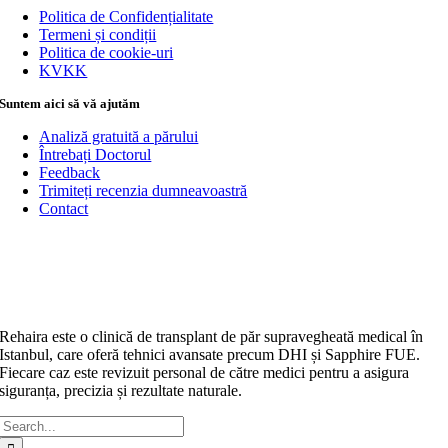
Politica de Confidențialitate
Termeni și condiții
Politica de cookie-uri
KVKK
Suntem aici să vă ajutăm
Analiză gratuită a părului
Întrebați Doctorul
Feedback
Trimiteți recenzia dumneavoastră
Contact
Rehaira este o clinică de transplant de păr supravegheată medical în
Istanbul, care oferă tehnici avansate precum DHI și Sapphire FUE.
Fiecare caz este revizuit personal de către medici pentru a asigura
siguranța, precizia și rezultate naturale.
Caută: