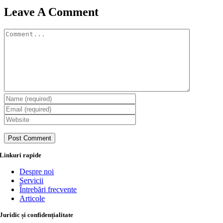
Leave A Comment
Comment
Linkuri rapide
Despre noi
Servicii
Întrebări frecvente
Articole
Juridic și confidențialitate