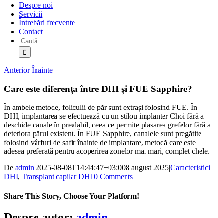
Despre noi
Servicii
Întrebări frecvente
Contact
Caută:
Anterior
Înainte
Care este diferența între DHI și FUE Sapphire?
În ambele metode, foliculii de păr sunt extrași folosind FUE. În
DHI, implantarea se efectuează cu un stilou implanter Choi fără a
deschide canale în prealabil, ceea ce permite plasarea grefelor fără a
deteriora părul existent. În FUE Sapphire, canalele sunt pregătite
folosind vârfuri de safir înainte de implantare, metodă care este
adesea preferată pentru acoperirea zonelor mai mari, complet chele.
De
admin
|
2025-08-08T14:44:47+03:00
8 august 2025
|
Caracteristici
DHI
,
Transplant capilar DHI
|
0 Comments
Share This Story, Choose Your Platform!
Facebook
X
Bluesky
Reddit
LinkedIn
WhatsApp
Telegram
Tumblr
Pinterest
Xing
Email
Despre autor:
admin