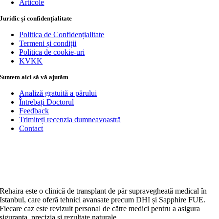
Articole
Juridic și confidențialitate
Politica de Confidențialitate
Termeni și condiții
Politica de cookie-uri
KVKK
Suntem aici să vă ajutăm
Analiză gratuită a părului
Întrebați Doctorul
Feedback
Trimiteți recenzia dumneavoastră
Contact
Rehaira este o clinică de transplant de păr supravegheată medical în
Istanbul, care oferă tehnici avansate precum DHI și Sapphire FUE.
Fiecare caz este revizuit personal de către medici pentru a asigura
siguranța, precizia și rezultate naturale.