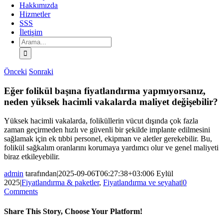
Hakkımızda
Hizmetler
SSS
İletişim
Arama:
Önceki
Sonraki
Eğer folikül başına fiyatlandırma yapmıyorsanız,
neden yüksek hacimli vakalarda maliyet değişebilir?
Yüksek hacimli vakalarda, foliküllerin vücut dışında çok fazla
zaman geçirmeden hızlı ve güvenli bir şekilde implante edilmesini
sağlamak için ek tıbbi personel, ekipman ve aletler gerekebilir. Bu,
folikül sağkalım oranlarını korumaya yardımcı olur ve genel maliyeti
biraz etkileyebilir.
admin
tarafından
|
2025-09-06T06:27:38+03:00
6 Eylül
2025
|
Fiyatlandırma & paketler
,
Fiyatlandırma ve seyahat
|
0
Comments
Share This Story, Choose Your Platform!