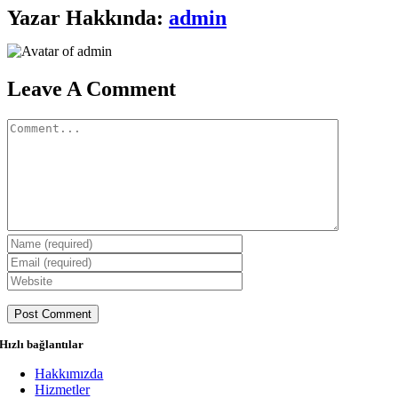
Facebook
X
Bluesky
Reddit
LinkedIn
WhatsApp
Telegram
Tumblr
Pinterest
Xing
E-
Yazar Hakkında:
admin
posta
Leave A Comment
Comment
Hızlı bağlantılar
Hakkımızda
Hizmetler