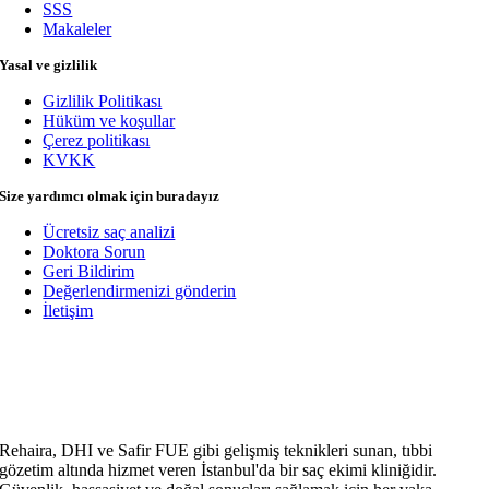
SSS
Makaleler
Yasal ve gizlilik
Gizlilik Politikası
Hüküm ve koşullar
Çerez politikası
KVKK
Size yardımcı olmak için buradayız
Ücretsiz saç analizi
Doktora Sorun
Geri Bildirim
Değerlendirmenizi gönderin
İletişim
Rehaira, DHI ve Safir FUE gibi gelişmiş teknikleri sunan, tıbbi
gözetim altında hizmet veren İstanbul'da bir saç ekimi kliniğidir.