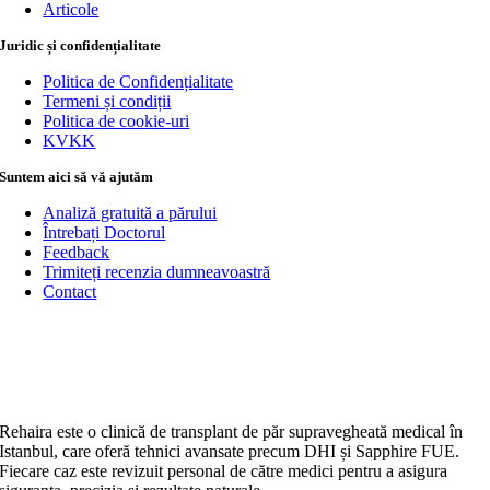
Articole
Juridic și confidențialitate
Politica de Confidențialitate
Termeni și condiții
Politica de cookie-uri
KVKK
Suntem aici să vă ajutăm
Analiză gratuită a părului
Întrebați Doctorul
Feedback
Trimiteți recenzia dumneavoastră
Contact
Rehaira este o clinică de transplant de păr supravegheată medical în
Istanbul, care oferă tehnici avansate precum DHI și Sapphire FUE.
Fiecare caz este revizuit personal de către medici pentru a asigura