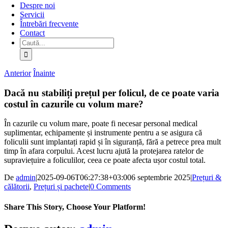
Despre noi
Servicii
Întrebări frecvente
Contact
Caută:
Anterior
Înainte
Dacă nu stabiliți prețul per folicul, de ce poate varia
costul în cazurile cu volum mare?
În cazurile cu volum mare, poate fi necesar personal medical
suplimentar, echipamente și instrumente pentru a se asigura că
foliculii sunt implantați rapid și în siguranță, fără a petrece prea mult
timp în afara corpului. Acest lucru ajută la protejarea ratelor de
supraviețuire a foliculilor, ceea ce poate afecta ușor costul total.
De
admin
|
2025-09-06T06:27:38+03:00
6 septembrie 2025
|
Prețuri &
călătorii
,
Prețuri și pachete
|
0 Comments
Share This Story, Choose Your Platform!
Facebook
X
Bluesky
Reddit
LinkedIn
WhatsApp
Telegram
Tumblr
Pinterest
Xing
Email