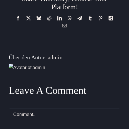
Platform!
Facebook
X
Bluesky
Reddit
LinkedIn
WhatsApp
Telegram
Tumblr
Pinterest
Xing
E-
Mail
Über den Autor:
admin
Leave A Comment
Comment