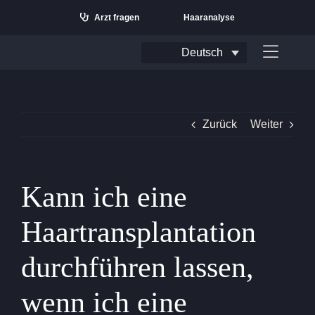
Zum
Arzt fragen
Haaranalyse
Inhalt
springen
Deutsch
Naviga
umscha
Zurück
Weiter
Kann ich eine
Haartransplantation
durchführen lassen,
Suchen
nach:
wenn ich eine